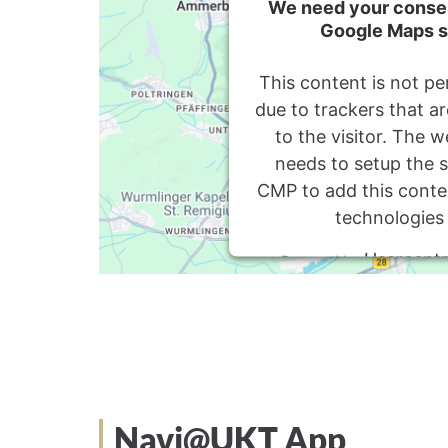
We need your consen
Google Maps s
This content is not pe
due to trackers that a
to the visitor. The 
needs to setup the si
CMP to add this content
technologies
Usercentr
Powered by
Management P
Navi@UKT App