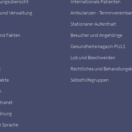
tungsübersicht
Internationale Patienten
 und Verwaltung
Ambulanzen - Terminvereinba
Stationärer Aufenthalt
nd Fakten
Besucher und Angehörige
Gesundheitsmagazin PULS
e
Lob und Beschwerden
t
Rechtliches und Behandlungs
ekte
Selbsthilfegruppen
n
ntranet
dnung
e Sprache