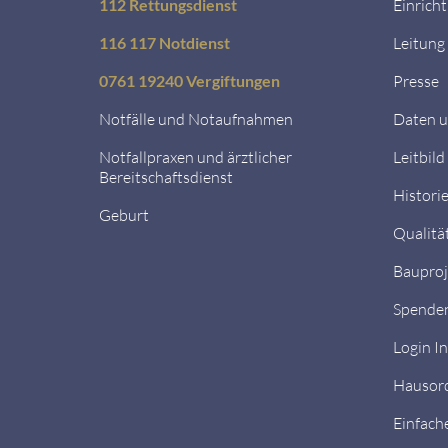
112 Rettungsdienst
Einrich
116 117 Notdienst
Leitung
0761 19240 Vergiftungen
Presse
Notfälle und Notaufnahmen
Daten u
Notfallpraxen und ärztlicher
Leitbild
Bereitschaftsdienst
Histori
Geburt
Qualitä
Bauproj
Spende
Login I
Hausor
Einfach