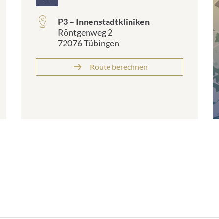
P
P3 – Innenstadtkliniken
Röntgenweg 2
72076 Tübingen
Route berechnen