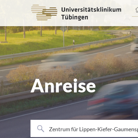
Spri
zum
Haup
Anreise
Zentrum für Lippen-Kiefer-Gaumenspa