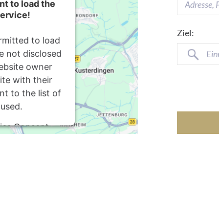
t to load the
ervice!
Ziel:
rmitted to load
re not disclosed
Ein
website owner
te with their
 to the list of
 used.
ics Consent
latform