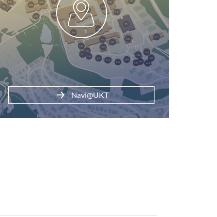
arken am Klinikum
Navi@UKT