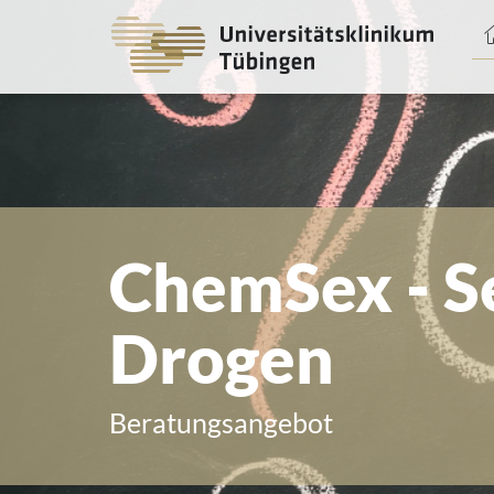
Spri
zum
Haup
ChemSex - S
Drogen
Beratungsangebot