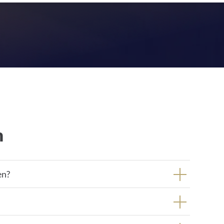
n
en?