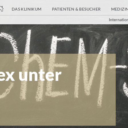
nge
DAS KLINIKUM
PATIENTEN & BESUCHER
MEDIZI
Internatio
tteil
ex unter