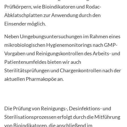
Prüfkörpern, wie Bioindikatoren und Rodac-
INTERNATIONALE PATIENTEN
Abklatschplatten zur Anwendung durch den
Einsender möglich.
PRESSE
Neben Umgebungsuntersuchungen im Rahmen eines
LEICHTE SPRACHE
mikrobiologischen Hygienemonitorings nach GMP-
Vorgaben und Reinigungskontrollen des Arbeits- und
Patientenumfeldes bieten wir auch
Sterilitätsprüfungen und Chargenkontrollen nach der
Deutsch
aktuellen Pharmakopöe an.
Impressum
Datenschutz
Die Prüfung von Reinigungs-, Desinfektions- und
Sterilisationsprozessen erfolgt durch die Mitführung
von Bioindikatoren, die anschließend im