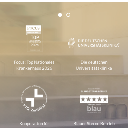
Zertifikate und Verbände
1
2
1
Focus: Top Nationales
Die deutschen
Krankenhaus 2026
Universitätsklinika
Kooperation für
Blauer Sterne Betrieb