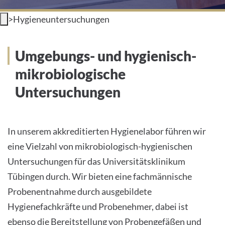
INTERNATIONALE PATIENTEN
>
Hygieneuntersuchungen
PRESSE
Umgebungs- und hygienisch-
LEICHTE SPRACHE
mikrobiologische
Untersuchungen
HOME
DAS KLINIKUM
In unserem akkreditierten Hygienelabor führen wir
eine Vielzahl von mikrobiologisch-hygienischen
PATIENTEN &AMP; BESUCHER
Untersuchungen für das Universitätsklinikum
MEDIZINISCHE FAKULTÄT
Tübingen durch. Wir bieten eine fachmännische
Probenentnahme durch ausgebildete
KARRIERE
Hygienefachkräfte und Probenehmer, dabei ist
ebenso die Bereitstellung von Probengefäßen und
KONTAKT