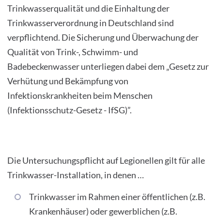
Trinkwasserqualität und die Einhaltung der
Trinkwasserverordnung in Deutschland sind
INTERNATIONALE PATIENTEN
verpflichtend. Die Sicherung und Überwachung der
PRESSE
Qualität von Trink-, Schwimm- und
Badebeckenwasser unterliegen dabei dem „Gesetz zur
LEICHTE SPRACHE
Verhütung und Bekämpfung von
Infektionskrankheiten beim Menschen
(Infektionsschutz-Gesetz - IfSG)”.
Deutsch
Impressum
Die Untersuchungspflicht auf Legionellen gilt für alle
Trinkwasser-Installation, in denen …
Datenschutz
Trinkwasser im Rahmen einer öffentlichen (z.B.
Krankenhäuser) oder gewerblichen (z.B.