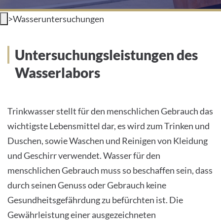
INTERNATIONALE PATIENTEN
>
Wasseruntersuchungen
PRESSE
Untersuchungsleistungen des
LEICHTE SPRACHE
Wasserlabors
HOME
Trinkwasser stellt für den menschlichen Gebrauch das
DAS KLINIKUM
wichtigste Lebensmittel dar, es wird zum Trinken und
Duschen, sowie Waschen und Reinigen von Kleidung
PATIENTEN &AMP; BESUCHER
und Geschirr verwendet. Wasser für den
MEDIZINISCHE FAKULTÄT
menschlichen Gebrauch muss so beschaffen sein, dass
durch seinen Genuss oder Gebrauch keine
KARRIERE
Gesundheitsgefährdung zu befürchten ist. Die
Gewährleistung einer ausgezeichneten
KONTAKT