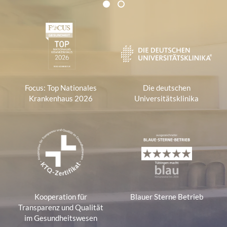
Zertifikate und Verbände
1
2
1
Focus: Top Nationales
Die deutschen
Krankenhaus 2026
Universitätsklinika
Kooperation für
Blauer Sterne Betrieb
Transparenz und Qualität
im Gesundheitswesen