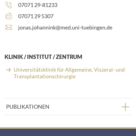
Telefonnummer:
07071 29-81233
Faxnummer:
07071 29 5307
E
jonas.johannink@med.uni-tuebingen.de
-
M
a
i
KLINIK / INSTITUT / ZENTRUM
l
-
Universitätsklinik für Allgemeine, Viszeral- und
A
Transplantationschirurgie
d
r
e
s
PUBLIKATIONEN
s
e
: