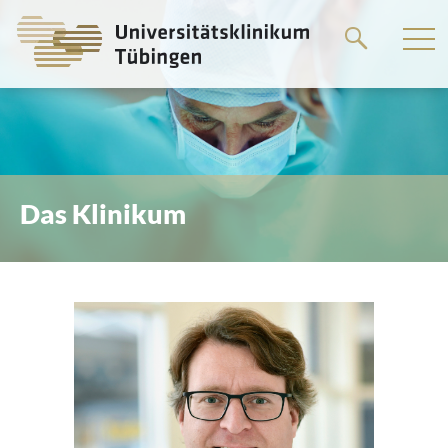
Springe
zum
Hauptteil
Das Klinikum