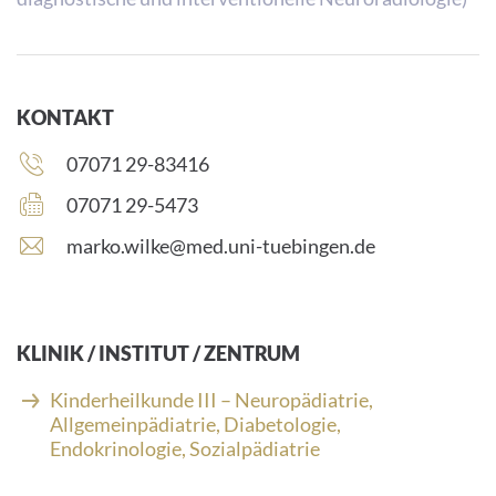
KONTAKT
Telefonnummer:
07071 29-83416
Faxnummer:
07071 29-5473
E
marko.wilke@med.uni-tuebingen.de
-
M
a
i
KLINIK / INSTITUT / ZENTRUM
l
-
Kinderheilkunde III – Neuropädiatrie,
A
Allgemeinpädiatrie, Diabetologie,
d
Endokrinologie, Sozialpädiatrie
r
e