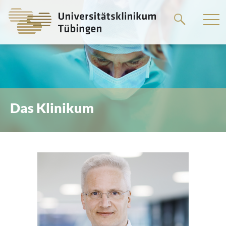
Springe
zum
Hauptteil
Das Klinikum