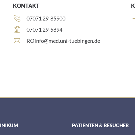
KONTAKT
K
Telefonnummer:
07071 29-85900
Faxnummer:
07071 29-5894
E
ROInfo@med.uni-tuebingen.de
-
M
a
i
l
-
A
d
r
e
s
s
LINIKUM
PATIENTEN & BESUCHER
e
: