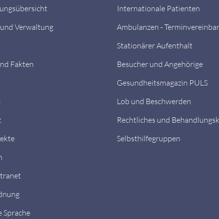
tungsübersicht
Internationale Patienten
 und Verwaltung
Ambulanzen - Terminvereinba
Stationärer Aufenthalt
nd Fakten
Besucher und Angehörige
Gesundheitsmagazin PULS
e
Lob und Beschwerden
t
Rechtliches und Behandlungs
ekte
Selbsthilfegruppen
n
ntranet
dnung
e Sprache