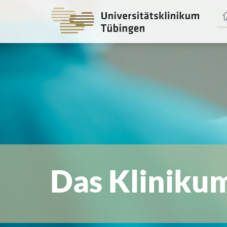
Spri
zum
Haup
Das Kliniku