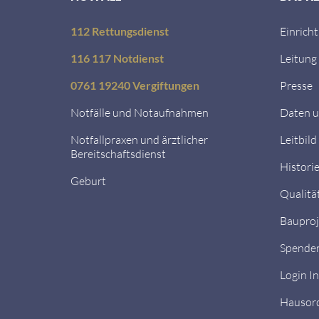
112 Rettungsdienst
Einrich
116 117 Notdienst
Leitung
0761 19240 Vergiftungen
Presse
Notfälle und Notaufnahmen
Daten u
Notfallpraxen und ärztlicher
Leitbild
Bereitschaftsdienst
Histori
Geburt
Qualitä
Bauproj
Spende
Login I
Hausor