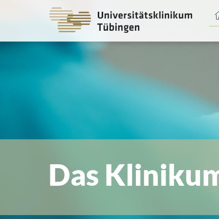
Spri
zum
Haup
Das Kliniku