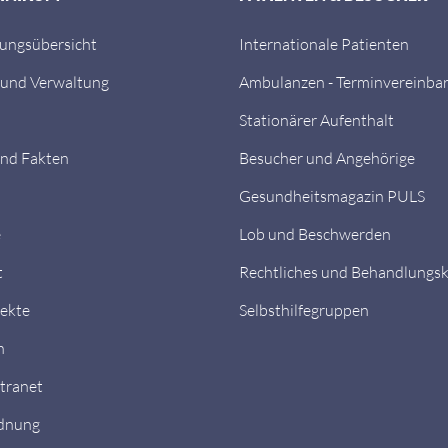
tungsübersicht
Internationale Patienten
 und Verwaltung
Ambulanzen - Terminvereinba
Stationärer Aufenthalt
nd Fakten
Besucher und Angehörige
Gesundheitsmagazin PULS
e
Lob und Beschwerden
t
Rechtliches und Behandlungs
ekte
Selbsthilfegruppen
n
ntranet
dnung