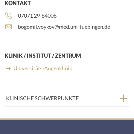
KONTAKT
Telefonnummer:
07071 29-84008
E
bogomil.voykov@med.uni-tuebingen.de
-
M
a
i
KLINIK / INSTITUT / ZENTRUM
l
-
Universitäts-Augenklinik
A
d
r
e
KLINISCHE SCHWERPUNKTE
s
s
e
: