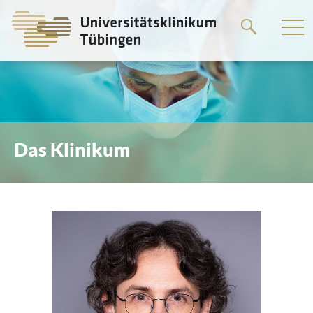
Springe
zum
Hauptteil
Das Klinikum