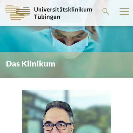
Springe
zum
Hauptteil
Das Klinikum