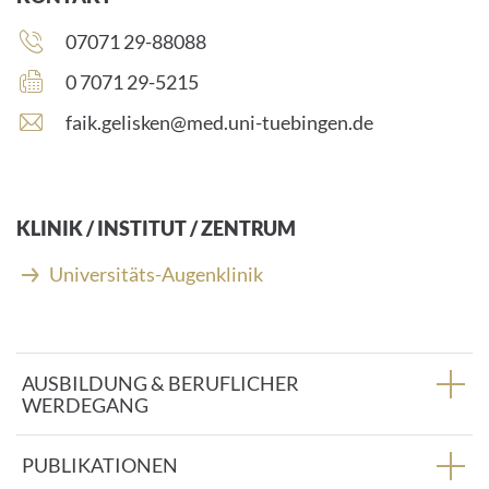
Telefonnummer:
07071 29-88088
Faxnummer:
0 7071 29-5215
E
faik.gelisken@med.uni-tuebingen.de
-
M
a
i
KLINIK / INSTITUT / ZENTRUM
l
-
Universitäts-Augenklinik
A
d
r
e
AUSBILDUNG & BERUFLICHER
s
WERDEGANG
s
e
:
PUBLIKATIONEN