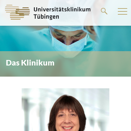
Springe
zum
Hauptteil
Das Klinikum