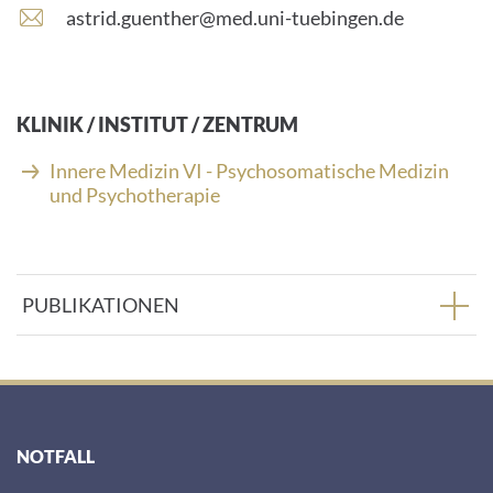
E
astrid.guenther@med.uni-tuebingen.de
-
M
a
i
KLINIK / INSTITUT / ZENTRUM
l
-
Innere Medizin VI - Psychosomatische Medizin
A
und Psychotherapie
d
r
e
s
PUBLIKATIONEN
s
e
:
NOTFALL