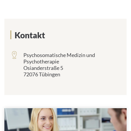
Kontakt
Psychosomatische Medizin und
frontend.sr-
Psychotherapie
only_#
Osianderstraße 5
{element.icon}:
72076 Tübingen