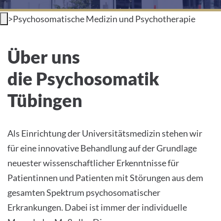
INTERNATIONALE PATIENTEN
>
Psychosomatische Medizin und Psychotherapie
PRESSE
Psychosomatik Tübingen
Über uns
LEICHTE SPRACHE
die Psychosomatik
HOME
Tübingen
DAS KLINIKUM
Als Einrichtung der Universitätsmedizin stehen wir
PATIENTEN &AMP; BESUCHER
für eine innovative Behandlung auf der Grundlage
neuester wissenschaftlicher Erkenntnisse für
MEDIZINISCHE FAKULTÄT
Patientinnen und Patienten mit Störungen aus dem
gesamten Spektrum psychosomatischer
KARRIERE
Erkrankungen. Dabei ist immer der individuelle
KONTAKT