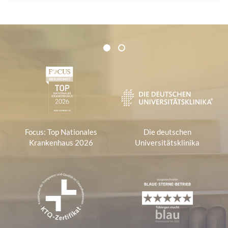
Zertifikate und Verbände
1
2
1
Focus: Top Nationales
Die deutschen
Krankenhaus 2026
Universitätsklinika