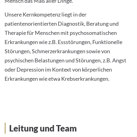
Mensch das Maß aller Dinge.
Unsere Kernkompetenz liegt in der
INTERNATIONALE PATIENTEN
patientenorientierten Diagnostik, Beratung und
PRESSE
Therapie für Menschen mit psychosomatischen
Erkrankungen wie z.B. Essstörungen, Funktionelle
LEICHTE SPRACHE
Störungen, Schmerzerkrankungen sowie von
psychischen Belastungen und Störungen, z.B. Angst
oder Depression im Kontext von körperlichen
Erkrankungen wie etwa Krebserkrankungen.
Deutsch
Impressum
Datenschutz
Leitung und Team