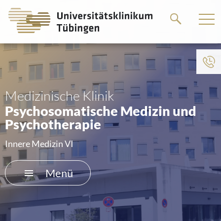
Springe
Springe
zum
zum
Hauptteil
Hauptteil
Zum Menü der Einrichtung
HOME
Medizinische Klinik
Psychosomatische Medizin und
DAS KLINIKUM
Psychotherapie
PATIENTEN &AMP; BESUCHER
Innere Medizin VI
MEDIZINISCHE FAKULTÄT
Menü
KARRIERE
KONTAKT