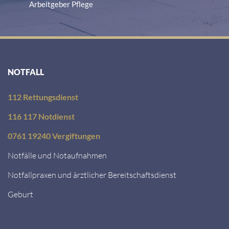
the
Arbeitgeber Pflege
list
of
technologies
used.
NOTFALL
Powered
by
112 Rettungsdienst
Usercentrics
Consent
116 117 Notdienst
Management
0761 19240 Vergiftungen
Platform
Notfälle und Notaufnahmen
Notfallpraxen und ärztlicher Bereitschaftsdienst
Geburt