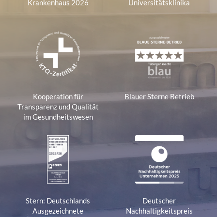
Krankenhaus 2026
Universitätsklinika
The
website
owner
needs
to
setup
the
Kooperation für
Blauer Sterne Betrieb
site
Transparenz und Qualität
with
im Gesundheitswesen
their
CMP
to
add
this
content
Stern: Deutschlands
Deutscher
to
Ausgezeichnete
Nachhaltigkeitspreis