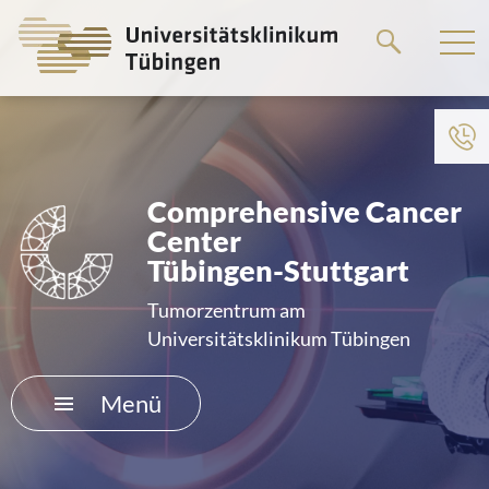
Springe
zum
Hauptteil
Zum Menü der Einrichtung
HOME
Comprehensive Cancer
Center
DAS KLINIKUM
Tübingen-Stuttgart
PATIENTEN &AMP; BESUCHER
Tumorzentrum am
Universitätsklinikum Tübingen
MEDIZINISCHE FAKULTÄT
Menü
KARRIERE
KONTAKT