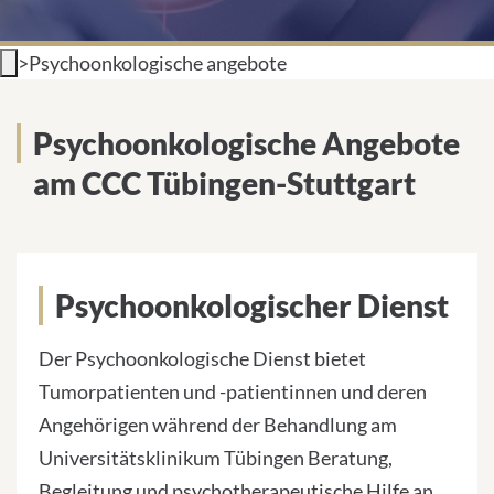
INTERNATIONALE PATIENTEN
>
Psychoonkologische angebote
PRESSE
Psychoonkologische Angebote
LEICHTE SPRACHE
am CCC Tübingen-Stuttgart
Deutsch
Psychoonkologischer Dienst
Impressum
Der Psychoonkologische Dienst bietet
Tumorpatienten und -patientinnen und deren
Datenschutz
Angehörigen während der Behandlung am
Universitätsklinikum Tübingen Beratung,
Begleitung und psychotherapeutische Hilfe an.