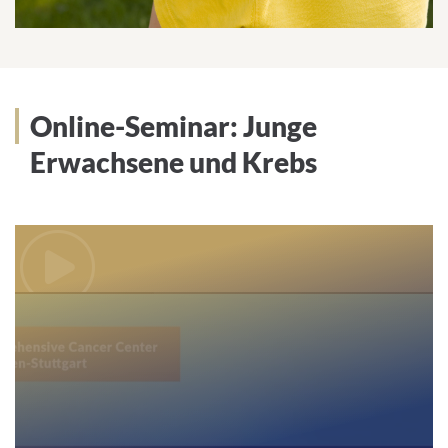
Online-Seminar: Junge
Erwachsene und Krebs
We
need
your
consent
to load
the
Youtube
service!