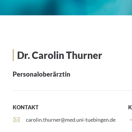
Dr. Carolin Thurner
Personaloberärztin
KONTAKT
K
E
carolin.thurner@med.uni-tuebingen.de
-