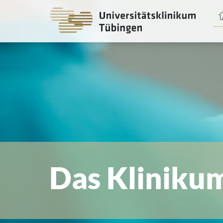
Spri
zum
Haup
Das Kliniku