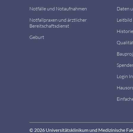
Notfälle und Notaufnahmen
Daten u
Notfallpraxen und ärztlicher
Leitbild
Bereitschaftsdienst
Histori
Geburt
Qualitä
Bauproj
Spende
Login I
Hausor
Einfach
© 2026 Universitätsklinikum und Medizinische Fa