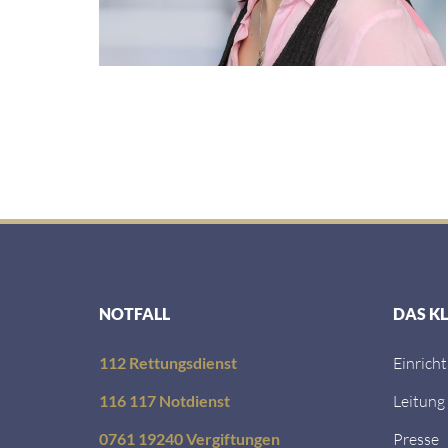
NOTFALL
DAS K
112 Rettungsdienst
Einrich
116 117 Notdienst
Leitung
0761 19240 Vergiftungen
Presse