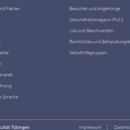
nd Fakten
Besucher und Angehörige
Gesundheitsmagazin PULS
e
Lob und Beschwerden
t
Rechtliches und Behandlungs
ekte
Selbsthilfegruppen
n
ntranet
dnung
e Sprache
kultät Tübingen
Impressum
Datensc