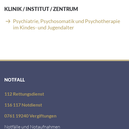
i
KLINIK / INSTITUT / ZENTRUM
l
-
Psychiatrie, Psychosomatik und Psychotherapie
A
im Kindes- und Jugendalter
d
r
e
s
s
e
:
NOTFALL
112 Rettungsdienst
116 117 Notdienst
0761 19240 Vergiftungen
Notfälle und Notaufnahmen