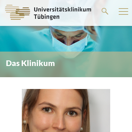
Springe
zum
Hauptteil
Das Klinikum