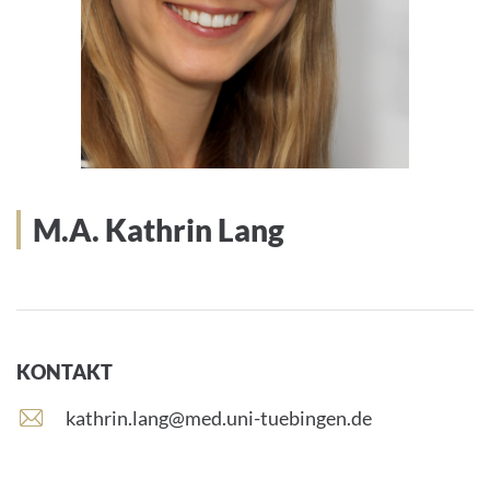
M.A. Kathrin Lang
KONTAKT
E
kathrin.lang@med.uni-tuebingen.de
-
M
a