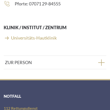
Telefonnummer:
Pforte: 07071 29-84555
KLINIK / INSTITUT / ZENTRUM
Universitäts-Hautklinik
ZUR PERSON
NOTFALL
112 Rettungsdienst