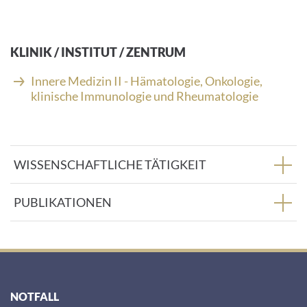
-
M
a
i
KLINIK / INSTITUT / ZENTRUM
l
-
Innere Medizin II - Hämatologie, Onkologie,
A
klinische Immunologie und Rheumatologie
d
r
e
s
WISSENSCHAFTLICHE TÄTIGKEIT
s
e
:
PUBLIKATIONEN
NOTFALL