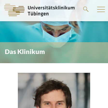
Springe
zum
Hauptteil
Das Klinikum