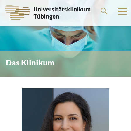
Springe
zum
Hauptteil
Das Klinikum