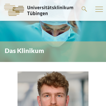
Springe
zum
Hauptteil
Das Klinikum