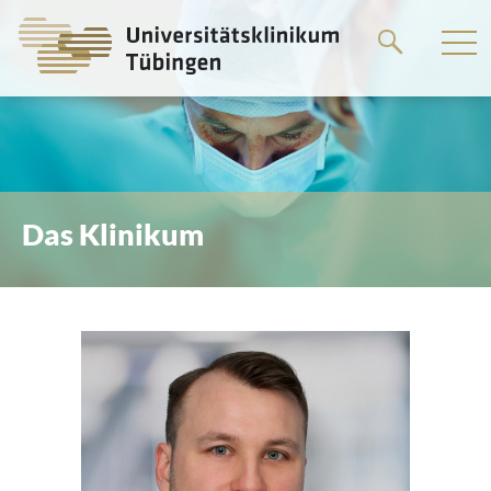
Springe
zum
Hauptteil
Das Klinikum