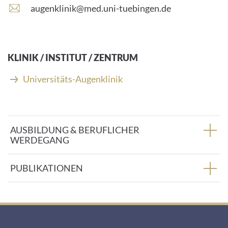
E
augenklinik@med.uni-tuebingen.de
-
M
a
i
KLINIK / INSTITUT / ZENTRUM
l
-
Universitäts-Augenklinik
A
d
r
e
AUSBILDUNG & BERUFLICHER
s
WERDEGANG
s
e
:
PUBLIKATIONEN