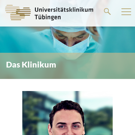
Springe
zum
Hauptteil
Das Klinikum