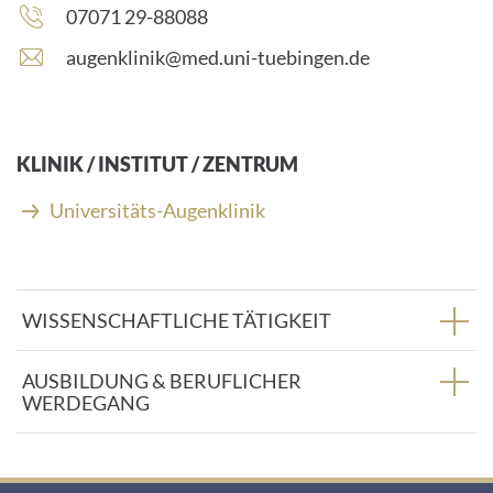
Telefonnummer:
07071 29-88088
E
augenklinik@med.uni-tuebingen.de
-
M
a
i
KLINIK / INSTITUT / ZENTRUM
l
-
Universitäts-Augenklinik
A
d
r
e
WISSENSCHAFTLICHE TÄTIGKEIT
s
s
e
AUSBILDUNG & BERUFLICHER
:
WERDEGANG