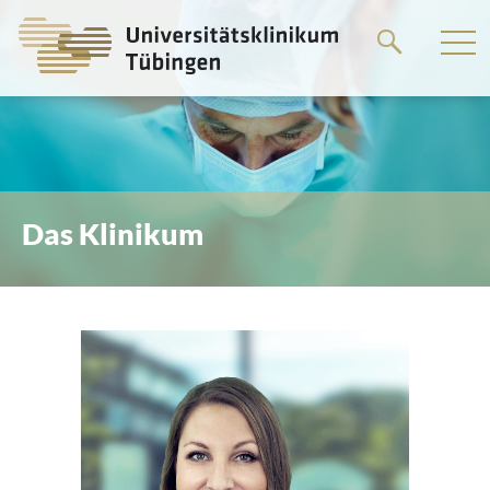
Springe
zum
Hauptteil
Das Klinikum