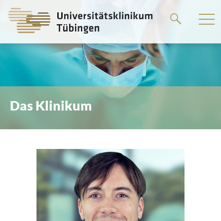
Springe
zum
Hauptteil
Das Klinikum