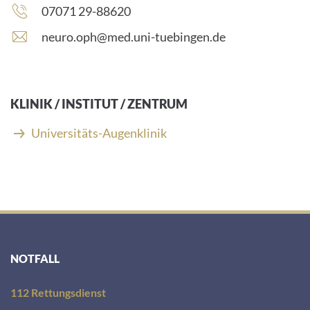
Telefonnummer:
07071 29-88620
E
neuro.oph@med.uni-tuebingen.de
-
M
a
i
KLINIK / INSTITUT / ZENTRUM
l
-
Universitäts-Augenklinik
A
d
r
e
s
s
e
:
NOTFALL
112 Rettungsdienst