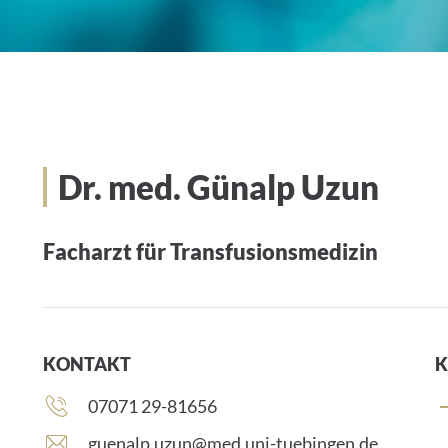
Dr. med. Günalp Uzun
Facharzt für Transfusionsmedizin
KONTAKT
K
Telefonnummer:
07071 29-81656
E
guenalp.uzun@med.uni-tuebingen.de