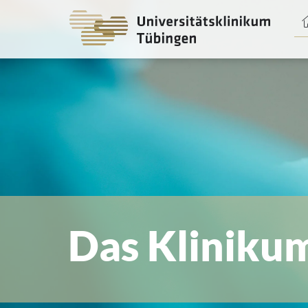
Spri
zum
Haup
Das Kliniku