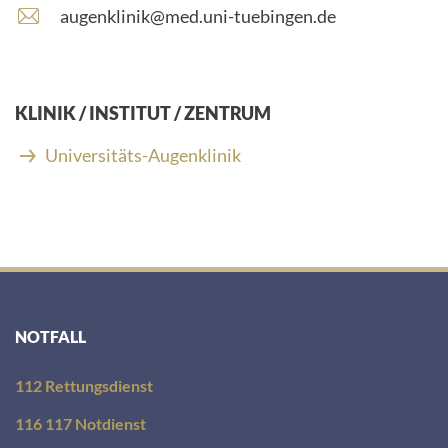
E
augenklinik@med.uni-tuebingen.de
-
M
a
i
KLINIK / INSTITUT / ZENTRUM
l
-
Universitäts-Augenklinik
A
d
r
e
s
s
e
:
NOTFALL
112 Rettungsdienst
116 117 Notdienst