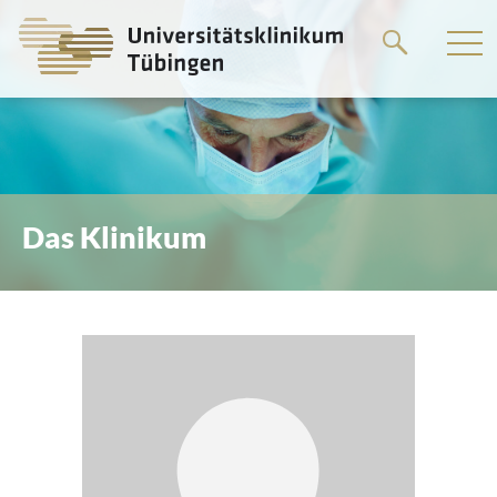
Springe
zum
Hauptteil
Das Klinikum