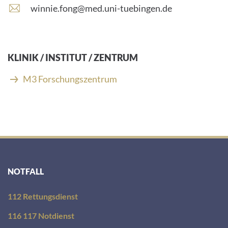
E
winnie.fong@med.uni-tuebingen.de
-
M
a
i
KLINIK / INSTITUT / ZENTRUM
l
-
M3 Forschungszentrum
A
d
r
e
s
s
e
:
NOTFALL
112 Rettungsdienst
116 117 Notdienst