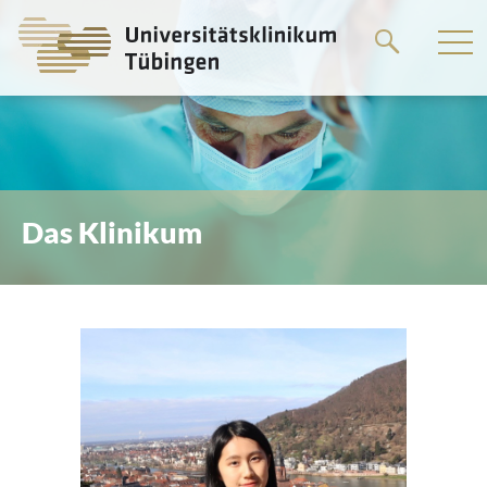
Springe
zum
Hauptteil
Das Klinikum