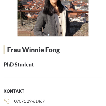
Frau Winnie Fong
PhD Student
KONTAKT
Telefonnummer:
07071 29-61467