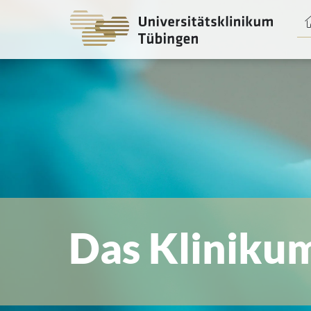
Spri
zum
Haup
Das Kliniku