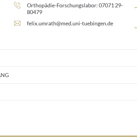
Telefonnummer:
Orthopädie-Forschungslabor: 07071 29-
80479
E
felix.umrath@med.uni-tuebingen.de
-
M
a
i
l
-
A
ANG
d
r
e
s
s
e
: