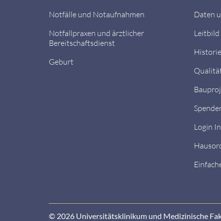
Notfälle und Notaufnahmen
Daten u
Notfallpraxen und ärztlicher
Leitbild
Bereitschaftsdienst
Histori
Geburt
Qualitä
Bauproj
Spende
Login I
Hausor
Einfach
© 2026 Universitätsklinikum und Medizinische Fa