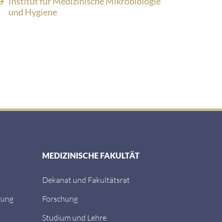
Institut für Medizinische Mikrobiologie
und Hygiene
MEDIZINISCHE FAKULTÄT
Dekanat und Fakultätsrat
rung
Forschung
Studium und Lehre