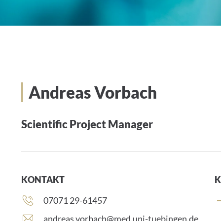
Andreas Vorbach
Scientific Project Manager
KONTAKT
K
Telefonnummer:
07071 29-61457
E
andreas.vorbach@med.uni-tuebingen.de