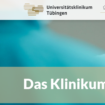
Spri
zum
Haup
Das Kliniku