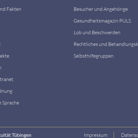
nd Fakten
Besucher und Angehörige
Gesundheitsmagazin PULS
e
Lob und Beschwerden
t
Rechtliches und Behandlungs
ekte
Selbsthilfegruppen
n
ntranet
dnung
e Sprache
kultät Tübingen
Impressum
Datensc