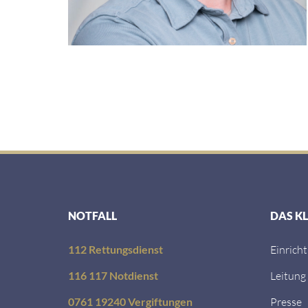
NOTFALL
DAS K
112 Rettungsdienst
Einrich
116 117 Notdienst
Leitung
0761 19240 Vergiftungen
Presse