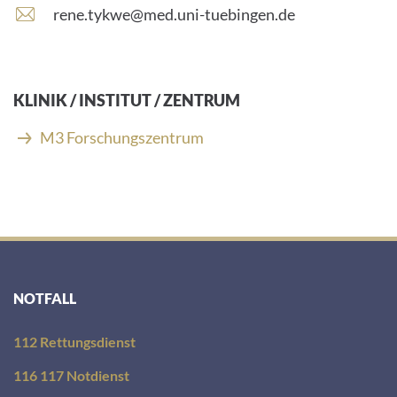
E
rene.tykwe@med.uni-tuebingen.de
-
M
a
i
KLINIK / INSTITUT / ZENTRUM
l
-
M3 Forschungszentrum
A
d
r
e
s
s
e
:
NOTFALL
112 Rettungsdienst
116 117 Notdienst