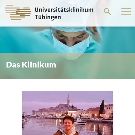
Springe
zum
Hauptteil
Das Klinikum