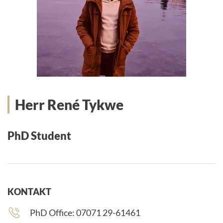
Herr René Tykwe
PhD Student
KONTAKT
Telefonnummer:
PhD Office: 07071 29-61461