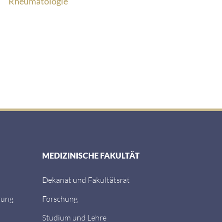
Rheumatologie
MEDIZINISCHE FAKULTÄT
Dekanat und Fakultätsrat
rung
Forschung
Studium und Lehre