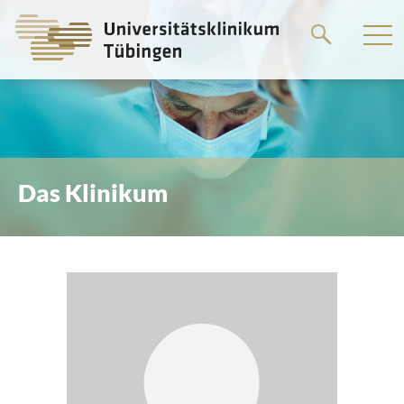
Springe
zum
Hauptteil
Das Klinikum