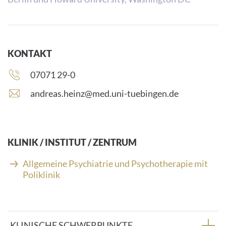
KONTAKT
Telefonnummer:
07071 29-0
E
andreas.heinz@med.uni-tuebingen.de
-
M
a
i
KLINIK / INSTITUT / ZENTRUM
l
-
Allgemeine Psychiatrie und Psychotherapie mit
A
Poliklinik
d
r
e
s
KLINISCHE SCHWERPUNKTE