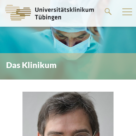
Springe
zum
Hauptteil
Das Klinikum