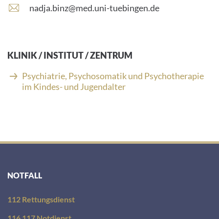
E
nadja.binz@med.uni-tuebingen.de
-
M
a
i
KLINIK / INSTITUT / ZENTRUM
l
-
Psychiatrie, Psychosomatik und Psychotherapie
A
im Kindes- und Jugendalter
d
r
e
s
s
e
:
NOTFALL
112 Rettungsdienst
116 117 Notdienst