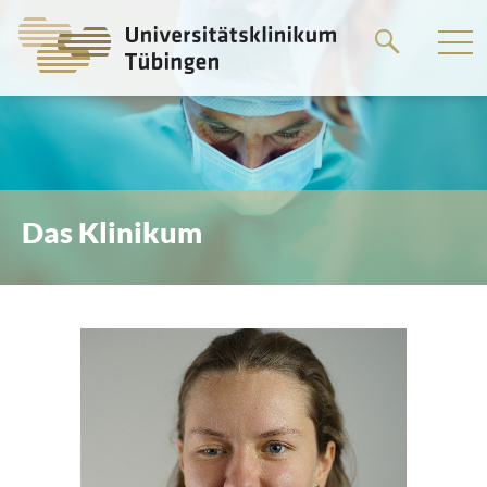
Springe
zum
Hauptteil
Das Klinikum