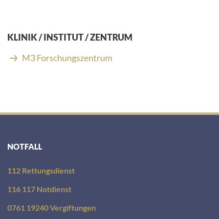
-
M
a
i
KLINIK / INSTITUT / ZENTRUM
l
-
M3 Forschungszentrum
A
d
r
e
s
s
e
:
NOTFALL
112 Rettungsdienst
116 117 Notdienst
0761 19240 Vergiftungen