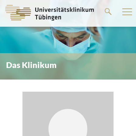
Springe
zum
Hauptteil
Das Klinikum