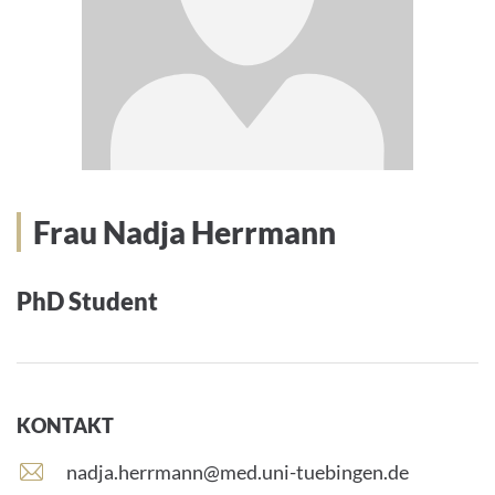
Frau Nadja Herrmann
PhD Student
KONTAKT
E
nadja.herrmann@med.uni-tuebingen.de