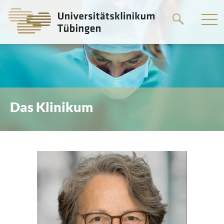
Springe
zum
Hauptteil
Das Klinikum