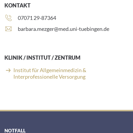
KONTAKT
Telefonnummer:
07071 29-87364
E
barbara.mezger@med.uni-tuebingen.de
-
M
a
i
KLINIK / INSTITUT / ZENTRUM
l
-
Institut für Allgemeinmedizin &
A
Interprofessionelle Versorgung
d
r
e
s
s
e
:
NOTFALL