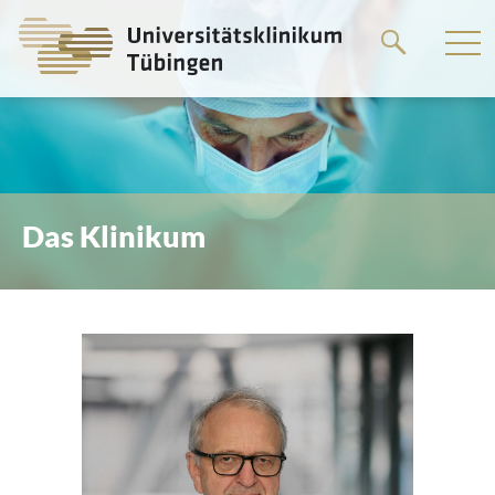
Springe
zum
Hauptteil
Das Klinikum