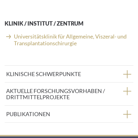
-
M
a
i
KLINIK / INSTITUT / ZENTRUM
l
-
Universitätsklinik für Allgemeine, Viszeral- und
A
Transplantationschirurgie
d
r
e
s
KLINISCHE SCHWERPUNKTE
s
e
:
AKTUELLE FORSCHUNGSVORHABEN /
DRITTMITTELPROJEKTE
PUBLIKATIONEN