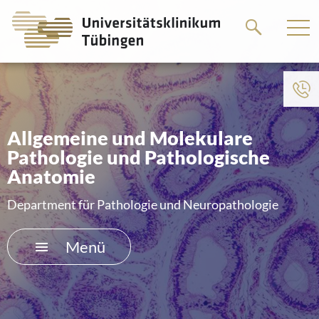
Springe
Springe
zum
zum
Hauptteil
Hauptteil
Zum Menü der Einrichtung
HOME
Allgemeine und Molekulare
Pathologie und Pathologische
DAS KLINIKUM
Anatomie
PATIENTEN &AMP; BESUCHER
Department für Pathologie und Neuropathologie
MEDIZINISCHE FAKULTÄT
Menü
KARRIERE
KONTAKT