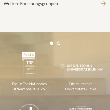
Weitere Forschungsgruppen
Zertifikate und Verbände
1
2
1
Focus: Top Nationales
Die deutschen
Krankenhaus 2026
Universitätsklinika