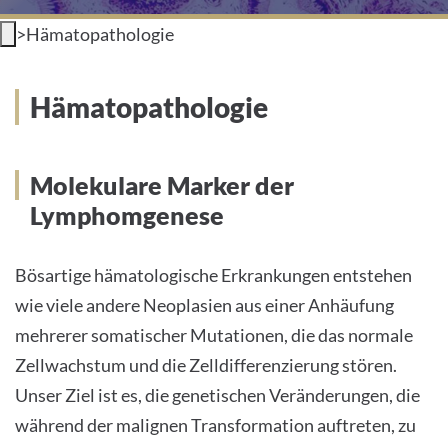
>
Hämatopathologie
INTERNATIONALE PATIENTEN
PRESSE
Hämatopathologie
LEICHTE SPRACHE
Molekulare Marker der
HOME
Lymphomgenese
DAS KLINIKUM
Bösartige hämatologische Erkrankungen entstehen
PATIENTEN &AMP; BESUCHER
wie viele andere Neoplasien aus einer Anhäufung
mehrerer somatischer Mutationen, die das normale
MEDIZINISCHE FAKULTÄT
Zellwachstum und die Zelldifferenzierung stören.
KARRIERE
Unser Ziel ist es, die genetischen Veränderungen, die
während der malignen Transformation auftreten, zu
KONTAKT