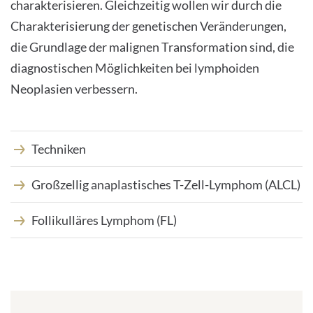
charakterisieren. Gleichzeitig wollen wir durch die
Charakterisierung der genetischen Veränderungen,
INTERNATIONALE PATIENTEN
die Grundlage der malignen Transformation sind, die
diagnostischen Möglichkeiten bei lymphoiden
PRESSE
Neoplasien verbessern.
LEICHTE SPRACHE
Techniken
Großzellig anaplastisches T-Zell-Lymphom (ALCL)
Deutsch
Follikulläres Lymphom (FL)
Impressum
Datenschutz