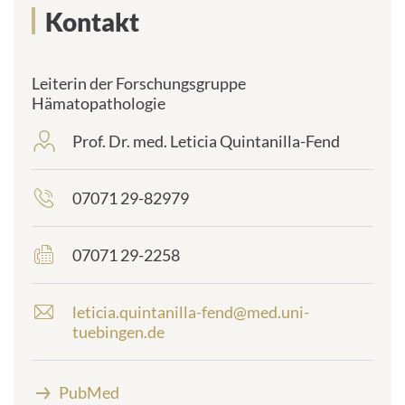
Kontakt
Leiterin der Forschungsgruppe
Hämatopathologie
Prof. Dr. med. Leticia Quintanilla-Fend
frontend.sr-
only_#
{element.icon}:
07071 29-82979
frontend.sr-
only_#
{element.icon}:
07071 29-2258
frontend.sr-
only_#
{element.icon}:
leticia.quintanilla-fend@med.uni-
E
tuebingen.de
-
M
a
PubMed
i