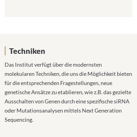
l
-
A
d
r
e
s
Techniken
Techniken
s
e
:
Das Institut verfügt über die modernsten
molekularen Techniken, die uns die Möglichkeit bieten
für die entsprechenden Fragestellungen, neue
genetische Ansätze zu etablieren, wie z.B. das gezielte
Ausschalten von Genen durch eine spezifische siRNA
oder Mutationsanalysen mittels Next Generation
Sequencing.