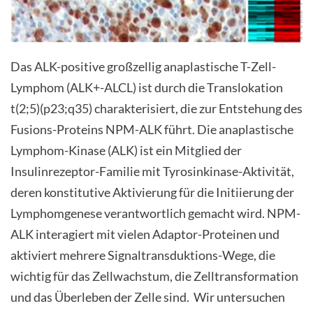
Das ALK-positive großzellig anaplastische T-Zell-
Lymphom (ALK+-ALCL) ist durch die Translokation
t(2;5)(p23;q35) charakterisiert, die zur Entstehung des
Fusions-Proteins NPM-ALK führt. Die anaplastische
Lymphom-Kinase (ALK) ist ein Mitglied der
Insulinrezeptor-Familie mit Tyrosinkinase-Aktivität,
deren konstitutive Aktivierung für die Initiierung der
Lymphomgenese verantwortlich gemacht wird. NPM-
ALK interagiert mit vielen Adaptor-Proteinen und
aktiviert mehrere Signaltransduktions-Wege, die
wichtig für das Zellwachstum, die Zelltransformation
und das Überleben der Zelle sind. Wir untersuchen