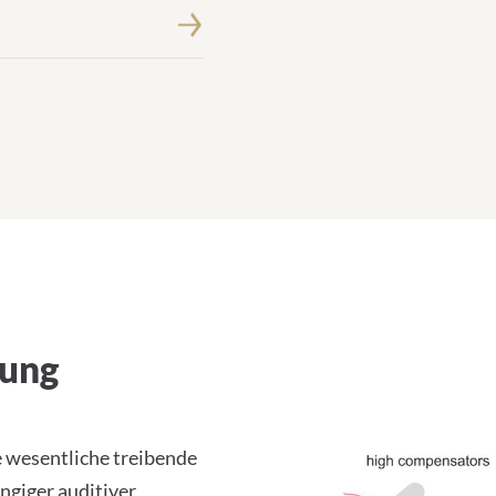
ung
e wesentliche treibende
ngiger auditiver