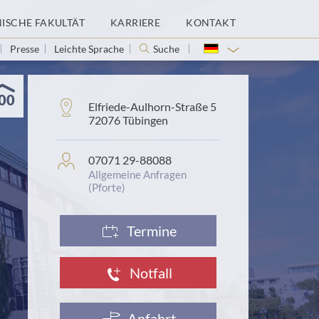
NISCHE FAKULTÄT
KARRIERE
KONTAKT
Presse
Leichte Sprache
Suche
00
Adresse:
Elfriede-Aulhorn-Straße 5
72076 Tübingen
Personenprofil:
07071 29-88088
Allgemeine Anfragen
(Pforte)
Termine
Notfall
Anfahrt