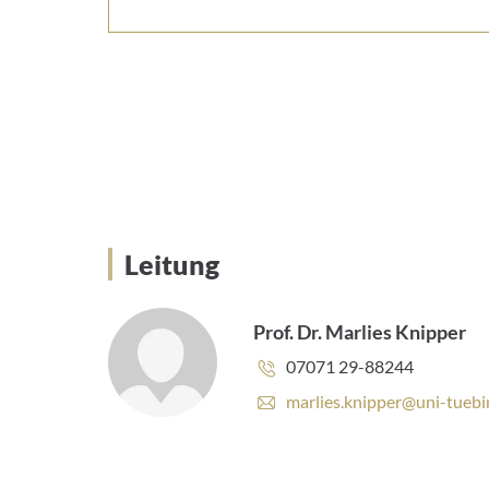
Leitung
Leitung
Prof. Dr. Marlies Knipper
Telefonnummer:
07071 29-88244
E
marlies.knipper@uni-tuebi
-
M
a
i