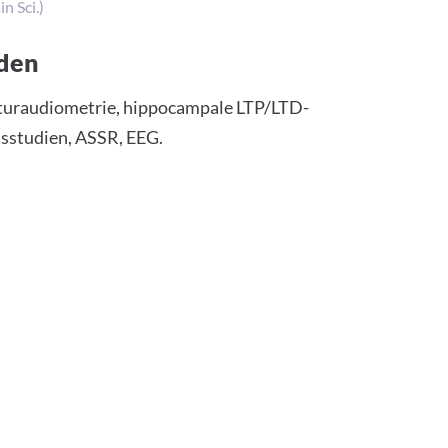
n Sci.)
den
turaudiometrie, hippocampale LTP/LTD-
sstudien, ASSR, EEG.