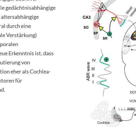
ale gedächtnisabhängige
e altersabhängige
al durch eine
le Verstärkung)
mporalen
ue Erkenntnis ist, dass
rutierung von
ion eher als Cochlea-
ktoren für
nd.