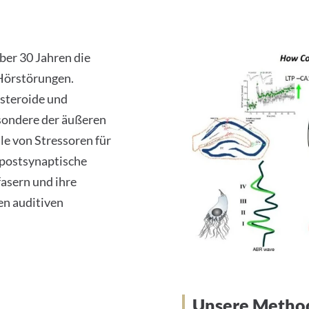
ber 30 Jahren die
Hörstörungen.
osteroide und
sondere der äußeren
le von Stressoren für
 postsynaptische
asern und ihre
en auditiven
Unsere Metho