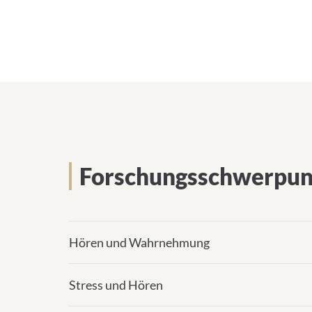
l
-
A
d
r
e
s
s
e
:
Forschungsschwerpun
Hören und Wahrnehmung
Stress und Hören