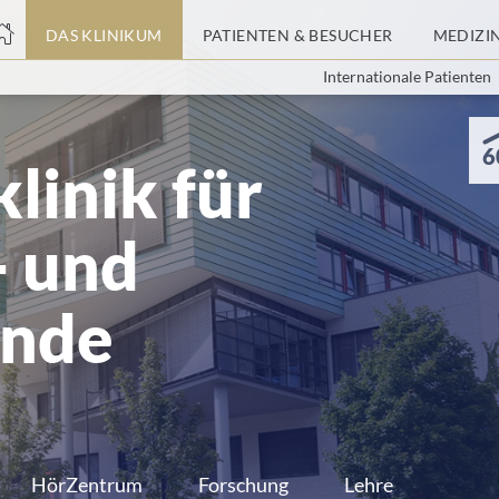
nge
DAS KLINIKUM
PATIENTEN & BESUCHER
MEDIZI
Internationale Patienten
tteil
6
linik für
- und
unde
HörZentrum
Forschung
Lehre