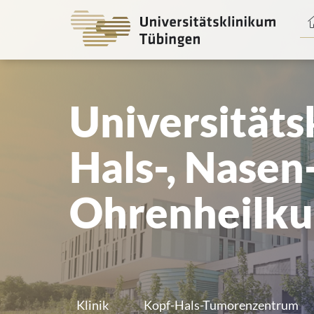
Spri
zum
Haup
Universitätsk
Hals-, Nasen
Ohrenheilk
Klinik
Kopf-Hals-Tumorenzentrum