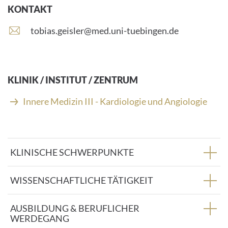
KONTAKT
E
tobias.geisler@med.uni-tuebingen.de
-
M
a
i
KLINIK / INSTITUT / ZENTRUM
l
-
Innere Medizin III - Kardiologie und Angiologie
A
d
r
e
KLINISCHE SCHWERPUNKTE
s
s
e
WISSENSCHAFTLICHE TÄTIGKEIT
:
AUSBILDUNG & BERUFLICHER
WERDEGANG