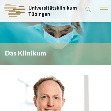
Springe
zum
Hauptteil
Das Klinikum