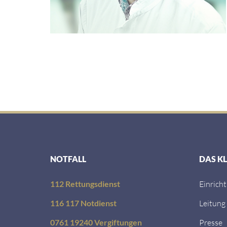
NOTFALL
DAS K
112 Rettungsdienst
Einrich
116 117 Notdienst
Leitung
0761 19240 Vergiftungen
Presse