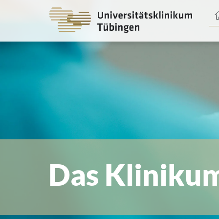
Spri
zum
Haup
Das Kliniku