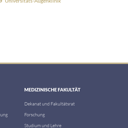
Universitäts-Augenklinik
MEDIZINISCHE FAKULTÄT
Dekanat und Fakultätsrat
rung
Forschung
Studium und Lehre