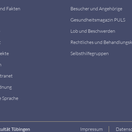
nd Fakten
Besucher und Angehörige
Gesundheitsmagazin PULS
e
Lob und Beschwerden
t
Rechtliches und Behandlungs
ekte
Selbsthilfegruppen
n
ntranet
dnung
e Sprache
kultät Tübingen
Impressum
Datensc