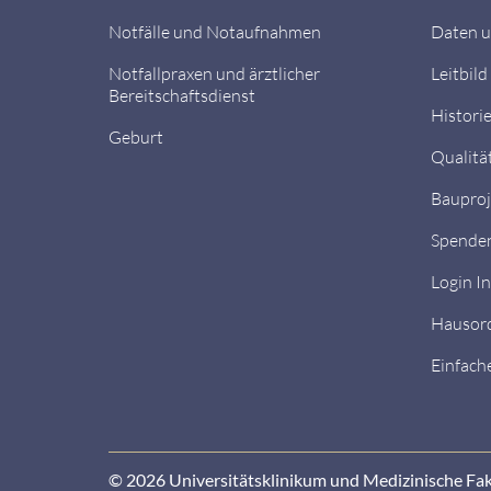
Notfälle und Notaufnahmen
Daten u
Notfallpraxen und ärztlicher
Leitbild
Bereitschaftsdienst
Histori
Geburt
Qualitä
Bauproj
Spende
Login I
Hausor
Einfach
© 2026 Universitätsklinikum und Medizinische Fa