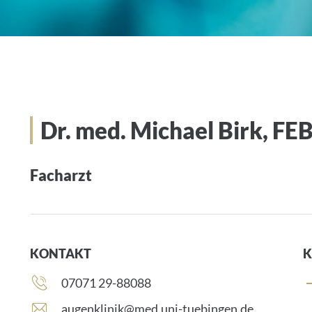
Dr. med. Michael Birk, FE
Facharzt
KONTAKT
K
Telefonnummer:
07071 29-88088
E
augenklinik@med.uni-tuebingen.de