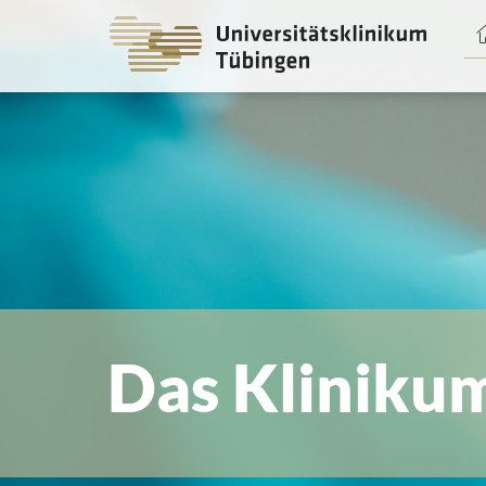
Spri
zum
Haup
Das Kliniku