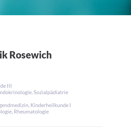
rik Rosewich
de III
ndokrinologie, Sozialpädiatrie
ugendmedizin, Kinderheilkunde I
ologie, Rheumatologie