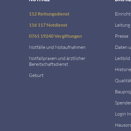
112 Rettungsdienst
Einrich
116 117 Notdienst
Leitung
0761 19240 Vergiftungen
Presse
Notfälle und Notaufnahmen
Daten u
Notfallpraxen und ärztlicher
Leitbild
Bereitschaftsdienst
Histori
Geburt
Qualitä
Bauproj
Spende
Login I
Hausor