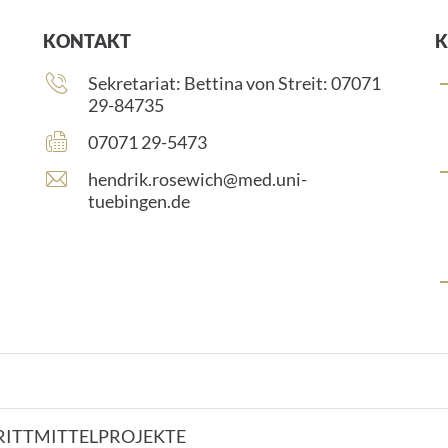
KONTAKT
K
Telefonnummer:
Sekretariat: Bettina von Streit: 07071
29-84735
Faxnummer:
07071 29-5473
E
hendrik.rosewich@med.uni-
-
tuebingen.de
M
a
i
l
-
A
d
r
e
s
RITTMITTELPROJEKTE
s