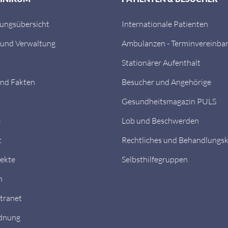
tungsübersicht
Internationale Patienten
 und Verwaltung
Ambulanzen - Terminvereinba
Stationärer Aufenthalt
nd Fakten
Besucher und Angehörige
Gesundheitsmagazin PULS
e
Lob und Beschwerden
t
Rechtliches und Behandlungs
ekte
Selbsthilfegruppen
n
ntranet
dnung