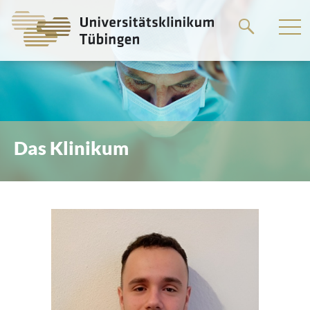
Springe
zum
Hauptteil
Das Klinikum