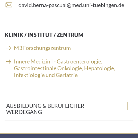
E
david.berna-pascual@med.uni-tuebingen.de
-
M
a
i
KLINIK / INSTITUT / ZENTRUM
l
-
M3 Forschungszentrum
A
d
Innere Medizin I - Gastroenterologie,
r
Gastrointestinale Onkologie, Hepatologie,
e
Infektiologie und Geriatrie
s
s
e
:
AUSBILDUNG & BERUFLICHER
WERDEGANG