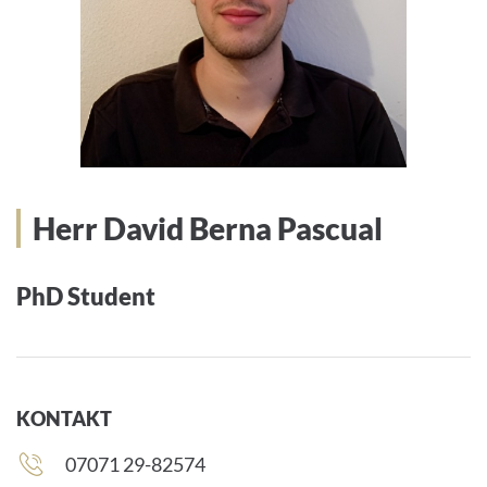
Herr David Berna Pascual
PhD Student
KONTAKT
Telefonnummer:
07071 29-82574