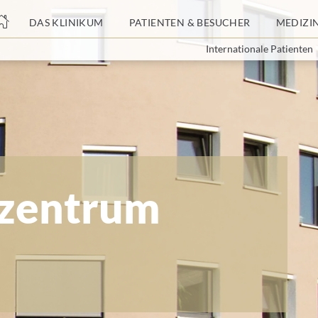
nge
DAS KLINIKUM
PATIENTEN & BESUCHER
MEDIZI
Internationale Patienten
tteil
szentrum