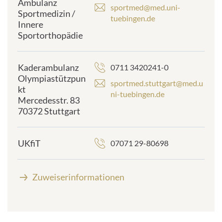
Ambulanz
sportmed@med.uni-
Sportmedizin /
tuebingen.de
Innere
Sportorthopädie
Kaderambulanz
0711 3420241-0
Olympiastützpun
sportmed.stuttgart@med.u
kt
ni-tuebingen.de
Mercedesstr. 83
70372 Stuttgart
UKfiT
07071 29-80698
Zuweiserinformationen