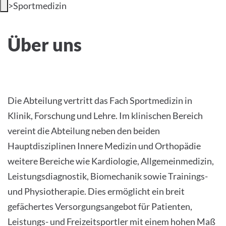
>
Sportmedizin
INTERNATIONALE PATIENTEN
Über uns
Über uns
PRESSE
LEICHTE SPRACHE
HOME
Die Abteilung vertritt das Fach Sportmedizin in
Klinik, Forschung und Lehre. Im klinischen Bereich
DAS KLINIKUM
vereint die Abteilung neben den beiden
Hauptdisziplinen Innere Medizin und Orthopädie
PATIENTEN &AMP; BESUCHER
weitere Bereiche wie Kardiologie, Allgemeinmedizin,
MEDIZINISCHE FAKULTÄT
Leistungsdiagnostik, Biomechanik sowie Trainings-
und Physiotherapie. Dies ermöglicht ein breit
KARRIERE
gefächertes Versorgungsangebot für Patienten,
Leistungs- und Freizeitsportler mit einem hohen Maß
KONTAKT