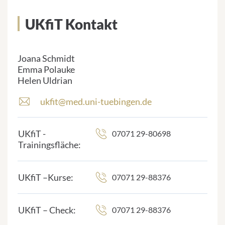
UKfiT Kontakt
Joana Schmidt
Emma Polauke
Helen Uldrian
ukfit@med.uni-tuebingen.de
E
-
M
UKfiT -
07071 29-80698
a
Trainingsfläche:
i
l
-
UKfiT –Kurse:
07071 29-88376
A
d
r
UKfiT – Check:
07071 29-88376
e
s