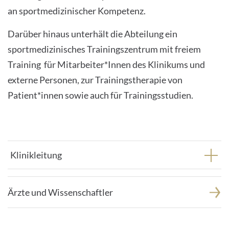
an sportmedizinischer Kompetenz.
INTERNATIONALE PATIENTEN
Darüber hinaus unterhält die Abteilung ein
sportmedizinisches Trainingszentrum mit freiem
PRESSE
Training für Mitarbeiter*Innen des Klinikums und
LEICHTE SPRACHE
externe Personen, zur Trainingstherapie von
Patient*innen sowie auch für Trainingsstudien.
Deutsch
Klinikleitung
Impressum
Datenschutz
Ärzte und Wissenschaftler