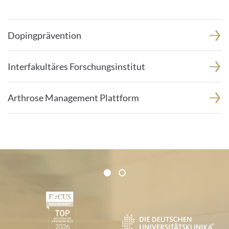
Dopingprävention
Interfakultäres Forschungsinstitut
Arthrose Management Plattform
Zertifikate und Verbände
1
2
1