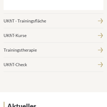
s
e
:
UKfiT - Trainingsfläche
UKfiT-Kurse
Trainingstherapie
UKfiT-Check
Aktuelles