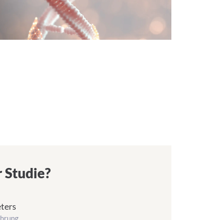
 Studie?
eters
ührung