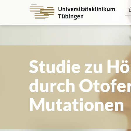
Spri
zum
Haup
Studie zu Hö
durch Otofer
Mutationen