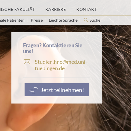
NISCHE FAKULTÄT
KARRIERE
KONTAKT
nale Patienten
Presse
Leichte Sprache
Suche
Fragen? Kontaktieren Sie
uns!
E
Studien.hno@med.uni-
-
tuebingen.de
M
a
i
Jetzt teilnehmen!
l
-
A
d
r
e