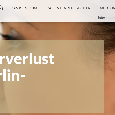
nge
DAS KLINIKUM
PATIENTEN & BESUCHER
MEDIZI
Internatio
tteil
rverlust
lin-