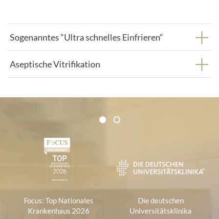
Sogenanntes “Ultra schnelles Einfrieren“
Aseptische Vitrifikation
Zertifikate und Verbände
1
2
1
Focus: Top Nationales
Die deutschen
Krankenhaus 2026
Universitätsklinika