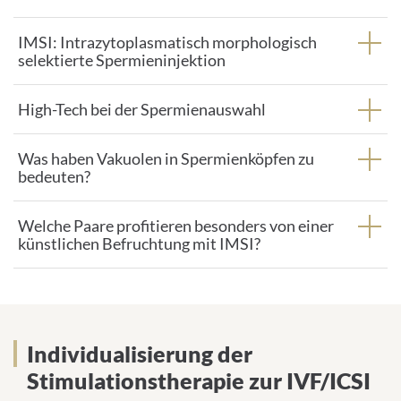
IMSI: Intrazytoplasmatisch morphologisch
selektierte Spermieninjektion
High-Tech bei der Spermienauswahl
Was haben Vakuolen in Spermienköpfen zu
bedeuten?
Welche Paare profitieren besonders von einer
künstlichen Befruchtung mit IMSI?
INDIVIDUALISIERUNG DER
Individualisierung der
STIMULATIONSTHERAPIE ZUR
Stimulationstherapie zur IVF/ICSI