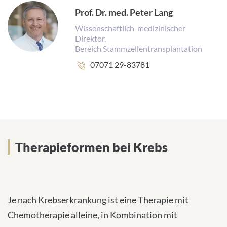
s
Prof. Dr. med. Peter Lang
e
:
Wissenschaftlich-medizinischer
Direktor,
Bereich Stammzellentransplantation
Telefonnummer:
07071 29-83781
Therapieformen bei Krebs
Therapieformen bei Krebs
Je nach Krebserkrankung ist eine Therapie mit
Chemotherapie alleine, in Kombination mit