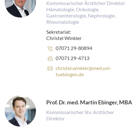
Kommissarischer Ärztlicher Direktor
Hämatologie, Onkologie,
Gastroenterologie, Nephrologie,
Rheumatologie
Sekretariat:
Christel Winkler
Telefonnummer:
07071 29-80894
Faxnummer:
07071 29-4713
E
christel.winkler@med.uni-
-
tuebingen.de
M
a
i
l
Prof. Dr. med. Martin Ebinger, MBA
-
A
Kommissarischer Stv. Arztlicher
d
Direktor
r
e
s