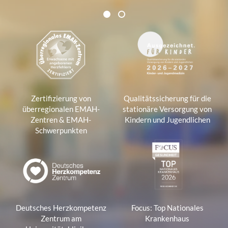
Zertifikate und Verbände
1
2
1
Zertifizierung von
Qualitätssicherung für die
überregionalen EMAH-
stationäre Versorgung von
Zentren & EMAH-
Kindern und Jugendlichen
Schwerpunkten
Deutsches Herzkompetenz
Focus: Top Nationales
Zentrum am
Krankenhaus