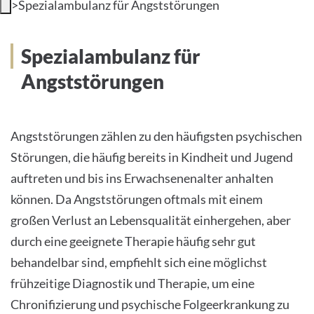
>
Spezialambulanz für Angststörungen
INTERNATIONALE PATIENTEN
Spezialambulanz für
PRESSE
Angststörungen
LEICHTE SPRACHE
Angststörungen zählen zu den häufigsten psychischen
Störungen, die häufig bereits in Kindheit und Jugend
auftreten und bis ins Erwachsenenalter anhalten
Deutsch
können. Da Angststörungen oftmals mit einem
Impressum
großen Verlust an Lebensqualität einhergehen, aber
durch eine geeignete Therapie häufig sehr gut
Datenschutz
behandelbar sind, empfiehlt sich eine möglichst
frühzeitige Diagnostik und Therapie, um eine
Chronifizierung und psychische Folgeerkrankung zu