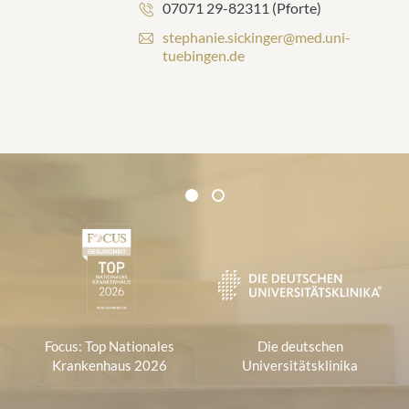
Telefonnummer:
07071 29-82311 (Pforte)
e
s
E
stephanie.sickinger@med.uni-
s
-
tuebingen.de
e
M
:
a
i
l
-
A
d
Zertifikate und Verbände
r
1
2
1
e
s
s
e
:
Focus: Top Nationales
Die deutschen
Krankenhaus 2026
Universitätsklinika