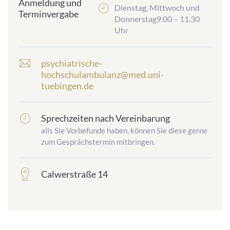
Anmeldung und
Dienstag, Mittwoch und
Terminvergabe
Donnerstag9.00 – 11.30
Uhr
psychiatrische-
E
hochschulambulanz@med.uni-
-
tuebingen.de
M
a
i
Sprechzeiten nach Vereinbarung
frontend.sr-
l
only_#
-
alls Sie Vorbefunde haben, können Sie diese gerne
{element.icon}:
A
zum Gesprächstermin mitbringen.
d
r
Calwerstraße 14
frontend.sr-
e
only_#
s
{element.icon}:
s
e
: