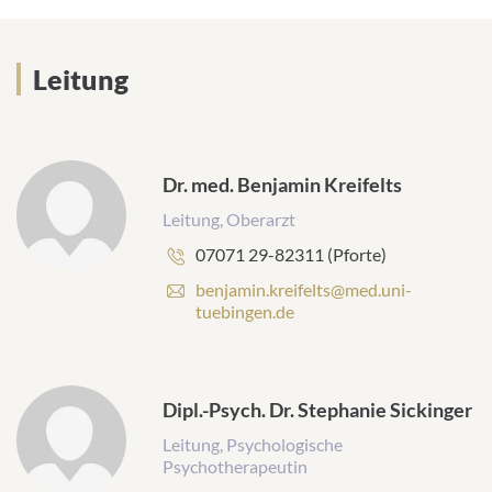
Leitung
Dr. med. Benjamin Kreifelts
Leitung, Oberarzt
Telefonnummer:
07071 29-82311 (Pforte)
E
benjamin.kreifelts@med.uni-
-
tuebingen.de
M
a
i
l
Dipl.-Psych. Dr. Stephanie Sickinger
-
A
Leitung, Psychologische
d
Psychotherapeutin
r