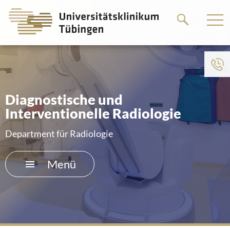
Springe
Springe
zum
zum
Hauptteil
Hauptteil
Diagnostische und
Interventionelle Radiologie
Department für Radiologie
Menü