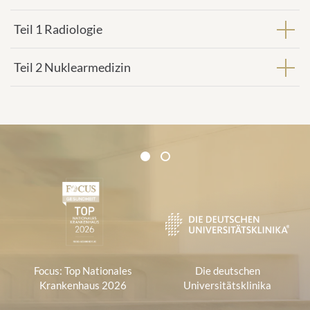
Teil 1 Radiologie
Teil 2 Nuklearmedizin
Zertifikate und Verbände
1
2
1
Focus: Top Nationales
Die deutschen
Krankenhaus 2026
Universitätsklinika