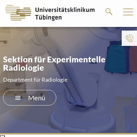
Springe
Springe
zum
zum
Hauptteil
Hauptteil
Sektion für Experimentelle
Radiologie
Department für Radiologie
Menü