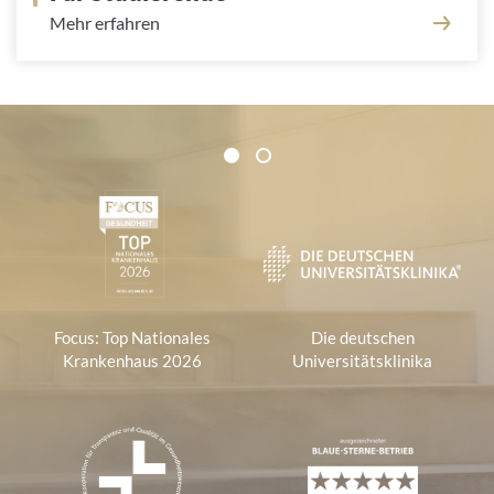
Mehr erfahren
Zertifikate und Verbände
1
2
1
Focus: Top Nationales
Die deutschen
Krankenhaus 2026
Universitätsklinika